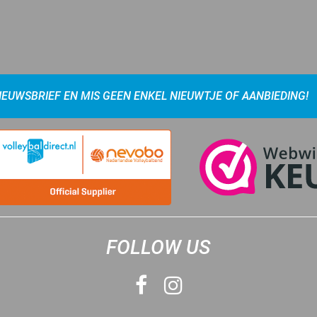
NIEUWSBRIEF EN MIS GEEN ENKEL NIEUWTJE OF AANBIEDING!
FOLLOW US