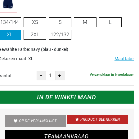
134/144
XS
S
M
L
XL
2XL
122/132
Gewählte Farbe: navy (blau - dunkel)
Gekozen maat:
XL
Maattabel
Verzendklaar in 6 werkdagen
Aantal
IN DE WINKELMAND
PRODUCT BEDRUKKEN
OP DE VERLANGLIJST
TEAMAANVRAAG