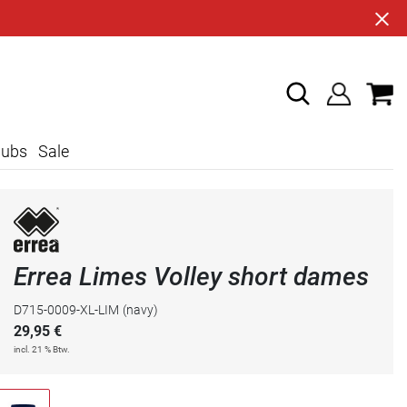
lubs
Sale
Errea Limes Volley short dames
D715-0009-XL-LIM
(navy)
29,95
€
incl. 21 % Btw.