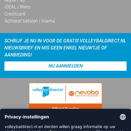
iDEAL | Wero
Creditcard
Achteraf betalen | Klarna
SCHRIJF JE NU IN VOOR DE GRATIS VOLLEYBALDIRECT.NL
NIEUWSBRIEF EN MIS GEEN ENKEL NIEUWTJE OF
AANBIEDING!
NU AANMELDEN