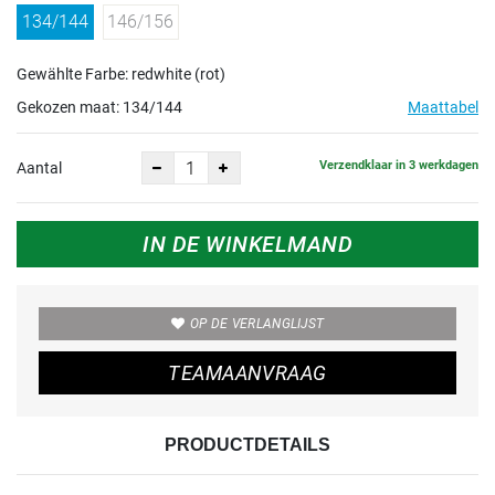
134/144
146/156
Gewählte Farbe: redwhite (rot)
Gekozen maat:
134/144
Maattabel
Verzendklaar in 3 werkdagen
Aantal
IN DE WINKELMAND
OP DE VERLANGLIJST
TEAMAANVRAAG
PRODUCTDETAILS