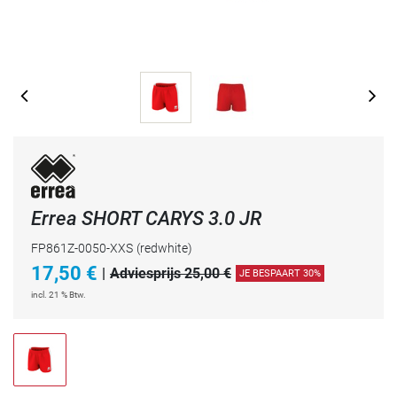
Errea SHORT CARYS 3.0 JR
FP861Z-0050-XXS
(redwhite)
17,50
€
|
Adviesprijs 25,00 €
JE BESPAART 30%
incl. 21 % Btw.