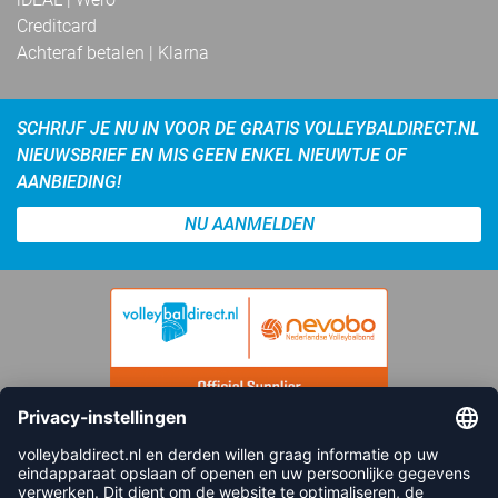
Creditcard
Achteraf betalen | Klarna
SCHRIJF JE NU IN VOOR DE GRATIS VOLLEYBALDIRECT.NL
NIEUWSBRIEF EN MIS GEEN ENKEL NIEUWTJE OF
AANBIEDING!
NU AANMELDEN