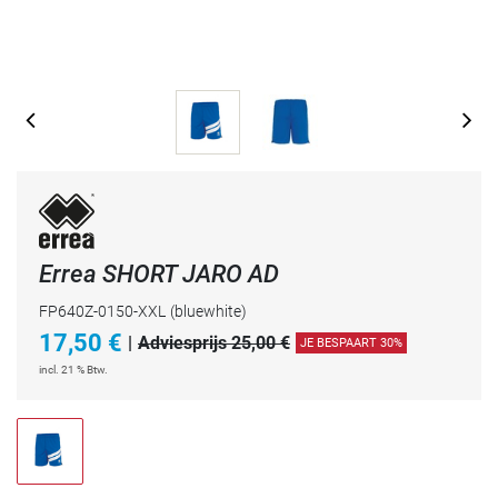
Errea SHORT JARO AD
FP640Z-0150-XXL
(bluewhite)
17,50
€
|
Adviesprijs 25,00 €
JE BESPAART 30%
incl. 21 % Btw.