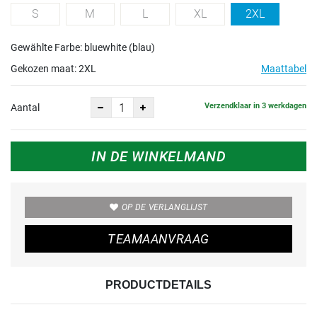
S
M
L
XL
2XL
Gewählte Farbe: bluewhite (blau)
Gekozen maat:
2XL
Maattabel
Verzendklaar in 3 werkdagen
Aantal
IN DE WINKELMAND
OP DE VERLANGLIJST
TEAMAANVRAAG
PRODUCTDETAILS