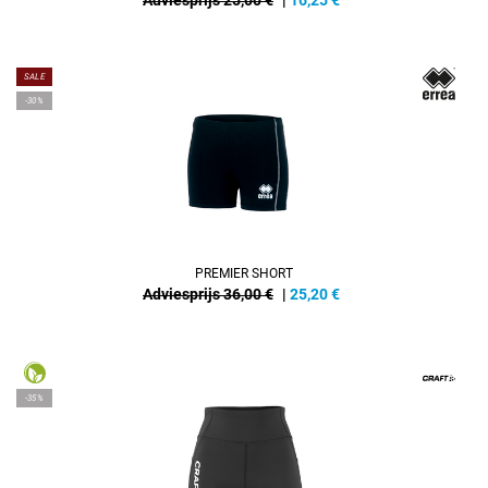
Adviesprijs 25,00 €
|
16,25
€
SALE
-30%
PREMIER SHORT
Adviesprijs 36,00 €
|
25,20
€
-35%