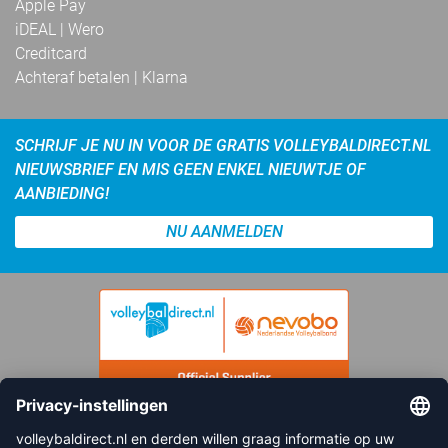
Apple Pay
iDEAL | Wero
Creditcard
Achteraf betalen | Klarna
SCHRIJF JE NU IN VOOR DE GRATIS VOLLEYBALDIRECT.NL
NIEUWSBRIEF EN MIS GEEN ENKEL NIEUWTJE OF
AANBIEDING!
NU AANMELDEN