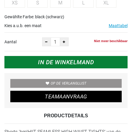
XS
S
M
L
XL
Gewählte Farbe: black (schwarz)
Kies a.u.b. een maat
Maattabel
Niet meer beschikbaar
Aantal
IN DE WINKELMAND
OP DE VERLANGLIJST
TEAMAANVRAAG
PRODUCTDETAILS
Shorts 'hmlHIIT SEAMLESS HIGH WAIST TIGHTS' van de