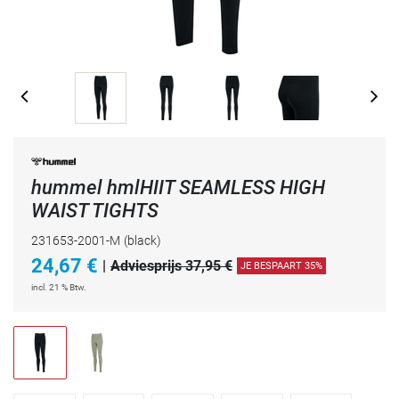
hummel hmlHIIT SEAMLESS HIGH
WAIST TIGHTS
231653-2001-M
(black)
24,67
€
|
Adviesprijs 37,95 €
JE BESPAART 35%
incl. 21 % Btw.