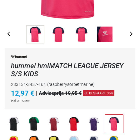
hummel hmlMATCH LEAGUE JERSEY
S/S KIDS
233154-3457-164
(raspberrysorbetmarine)
12,97
€
|
Adviesprijs 19,95 €
JE BESPAART 35%
incl. 21 % Btw.