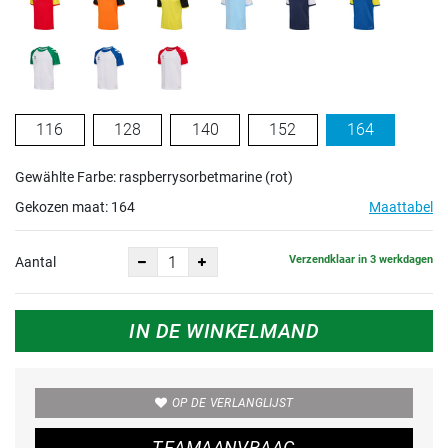
116
128
140
152
164
Gewählte Farbe: raspberrysorbetmarine (rot)
Gekozen maat:
164
Maattabel
Verzendklaar in 3 werkdagen
Aantal
IN DE WINKELMAND
OP DE VERLANGLIJST
TEAMAANVRAAG