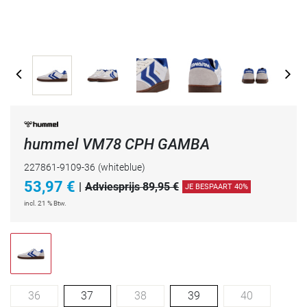
hummel VM78 CPH GAMBA
227861-9109-36
(whiteblue)
53,97
€
|
Adviesprijs 89,95 €
JE BESPAART 40%
incl. 21 % Btw.
36
37
38
39
40