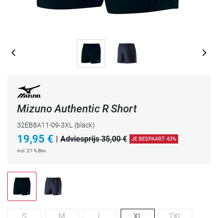
Mizuno Authentic R Short
32EB8A11-09-3XL
(black)
19,95
€
|
Adviesprijs 35,00 €
JE BESPAART 43%
incl. 21 % Btw.
S
M
L
XL
2XL