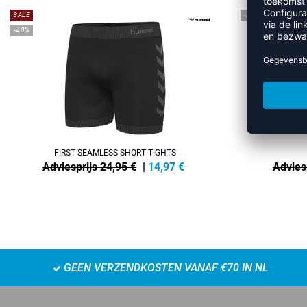
SALE
-28%
-40%
FIRST SEAMLESS SHORT TIGHTS
Adviesprijs 24,95 €
|
14,97
€
Advies
GEEN VERZENDKOSTEN VANAF €70 IN NL