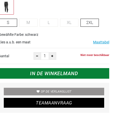
S
M
L
XL
2XL
Gewählte Farbe: schwarz
Kies a.u.b. een maat
Maattabel
Niet meer beschikbaar
Aantal
IN DE WINKELMAND
OP DE VERLANGLIJST
TEAMAANVRAAG