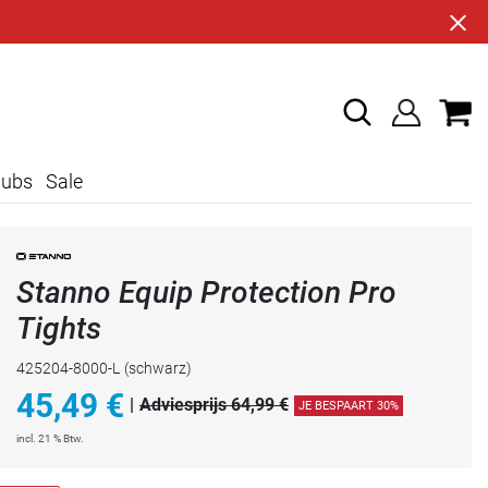
lubs
Sale
Stanno Equip Protection Pro
Tights
425204-8000-L
(schwarz)
45,49
€
|
Adviesprijs 64,99 €
JE BESPAART 30%
incl. 21 % Btw.