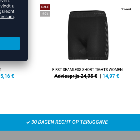
SALE
-40%
T
FIRST SEAMLESS SHORT TIGHTS WOMEN
5,16
€
Adviesprijs 24,95 €
|
14,97
€
30 DAGEN RECHT OP TERUGGAVE