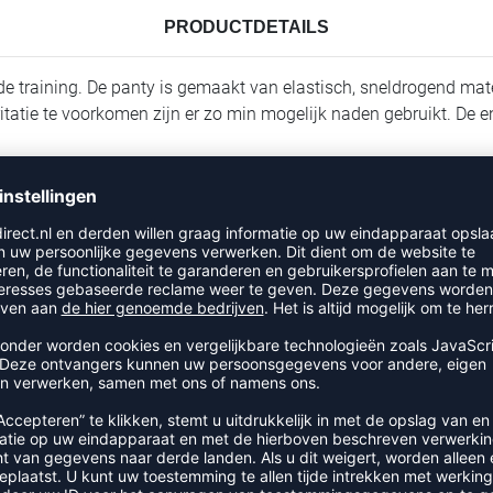
PRODUCTDETAILS
 de training. De panty is gemaakt van elastisch, sneldrogend ma
tie te voorkomen zijn er zo min mogelijk naden gebruikt. De eni
RECENT BEKEKEN
EER UIT DE CATEGORIE BROEK