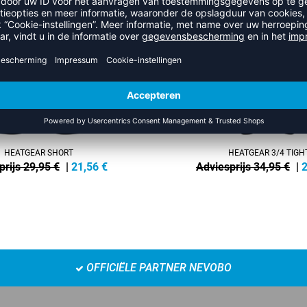
-28%
HEATGEAR SHORT
HEATGEAR 3/4 TIGH
prijs 29,95 €
|
21,56
€
Adviesprijs 34,95 €
|
2
OFFICIËLE PARTNER NEVOBO