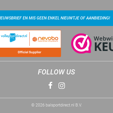
NIEUWSBRIEF EN MIS GEEN ENKEL NIEUWTJE OF AANBIEDING!
FOLLOW US
© 2026 balsportdirect.nl B.V.