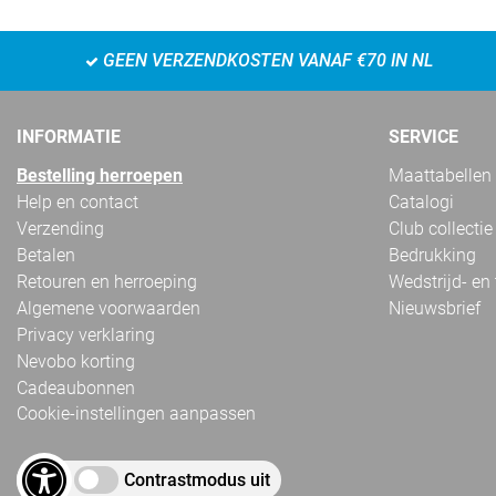
GEEN VERZENDKOSTEN VANAF €70 IN NL
INFORMATIE
SERVICE
Bestelling herroepen
Maattabellen
Help en contact
Catalogi
Verzending
Club collectie
Betalen
Bedrukking
Retouren en herroeping
Wedstrijd- en
Algemene voorwaarden
Nieuwsbrief
Privacy verklaring
Nevobo korting
Cadeaubonnen
Cookie-instellingen aanpassen
Contrastmodus uit