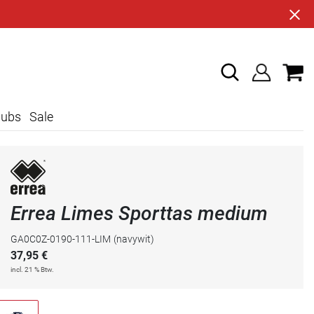
lubs
Sale
Errea Limes Sporttas medium
GA0C0Z-0190-111-LIM
(navywit)
37,95
€
incl. 21 % Btw.