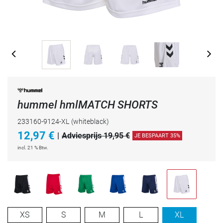
hummel hmlMATCH SHORTS
233160-9124-XL
(whiteblack)
12,97
€
|
Adviesprijs 19,95 €
JE BESPAART 35%
incl. 21 % Btw.
XS
S
M
L
XL