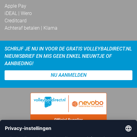
Apple Pay
iDEAL | Wero
Creditcard
Achteraf betalen | Klarna
SCHRIJF JE NU IN VOOR DE GRATIS VOLLEYBALDIRECT.NL
NIEUWSBRIEF EN MIS GEEN ENKEL NIEUWTJE OF
AANBIEDING!
NU AANMELDEN