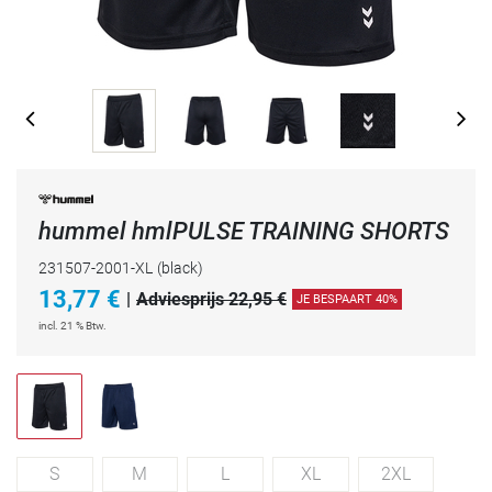
hummel hmlPULSE TRAINING SHORTS
231507-2001-XL
(black)
13,77
€
|
Adviesprijs 22,95 €
JE BESPAART 40%
incl. 21 % Btw.
S
M
L
XL
2XL