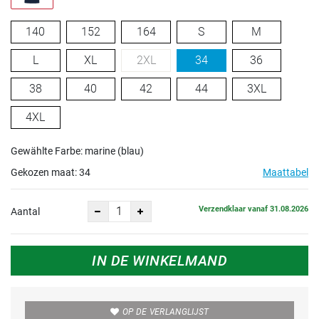
140
152
164
S
M
L
XL
2XL
34
36
38
40
42
44
3XL
4XL
Gewählte Farbe: marine (blau)
Gekozen maat:
34
Maattabel
Verzendklaar vanaf 31.08.2026
Aantal
IN DE WINKELMAND
OP DE VERLANGLIJST