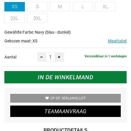
XS
S
M
L
XL
2XL
3XL
Gewählte Farbe: Navy (blau - dunkel)
Gekozen maat:
XS
Maattabel
Verzendklaar in 1 werkdagen
Aantal
IN DE WINKELMAND
OP DE VERLANGLIJST
TEAMAANVRAAG
PRODUCTDETAILS