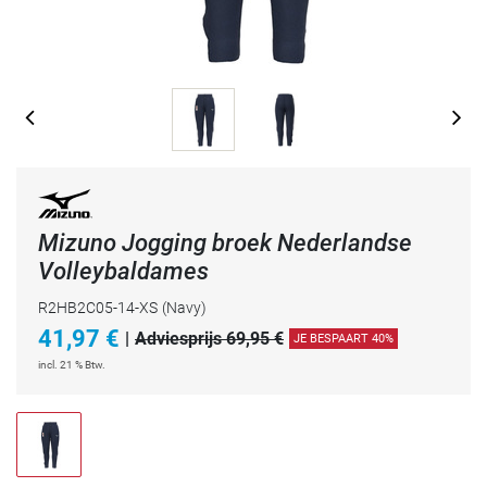
Mizuno Jogging broek Nederlandse
Volleybaldames
R2HB2C05-14-XS
(Navy)
41,97
€
|
Adviesprijs 69,95 €
JE BESPAART 40%
incl. 21 % Btw.