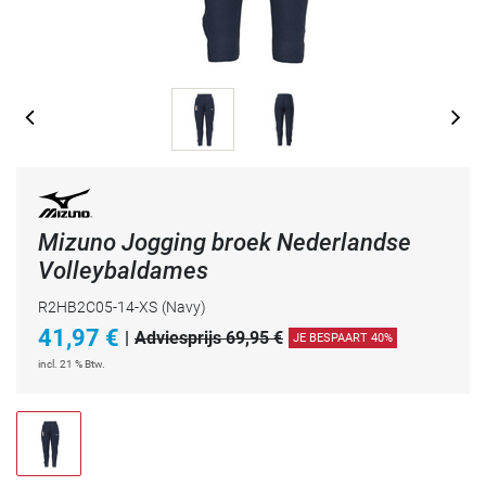
Mizuno Jogging broek Nederlandse
Volleybaldames
R2HB2C05-14-XS
(Navy)
41,97
€
|
Adviesprijs 69,95 €
JE BESPAART 40%
incl. 21 % Btw.