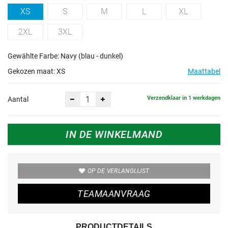
XS
S
M
L
XL
2XL
3XL
Gewählte Farbe: Navy (blau - dunkel)
Gekozen maat:
XS
Maattabel
Verzendklaar in 1 werkdagen
Aantal
IN DE WINKELMAND
OP DE VERLANGLIJST
TEAMAANVRAAG
PRODUCTDETAILS