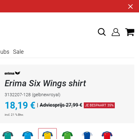
lubs
Sale
Erima Six Wings shirt
3132207-128
(gelbnewroyal)
18,19
€
|
Adviesprijs 27,99 €
JE BESPAART 35%
incl. 21 % Btw.