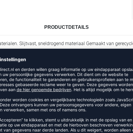
PRODUCTDETAILS
erialen. Slijtvast, sneldrogend materiaal Gemaakt van gerecycl
RECENT BEKEKEN