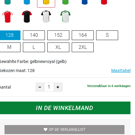
128
140
152
164
S
M
L
XL
2XL
Gewählte Farbe: gelbnewroyal (gelb)
Gekozen maat:
128
Maattabel
Verzendklaar in 6 werkdagen
Aantal
IN DE WINKELMAND
OP DE VERLANGLIJST