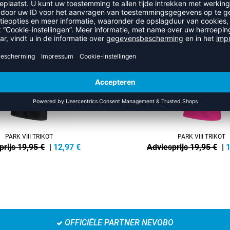
UIT DE CATEGORIE VOLLEYBAL
NEW
-35%
PARK VIII TRIKOT
PARK VIII TRIKOT
prijs 19,95 €
|
12,97
€
Adviesprijs 19,95 €
|
1
OFFICIËLE PARTNER NEVOBO