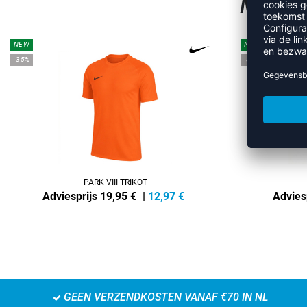
MEER 
NEW
NEW
-35%
-35%
PARK VIII TRIKOT
Adviesprijs 19,95 €
|
12,97
€
Advies
GEEN VERZENDKOSTEN VANAF €70 IN NL