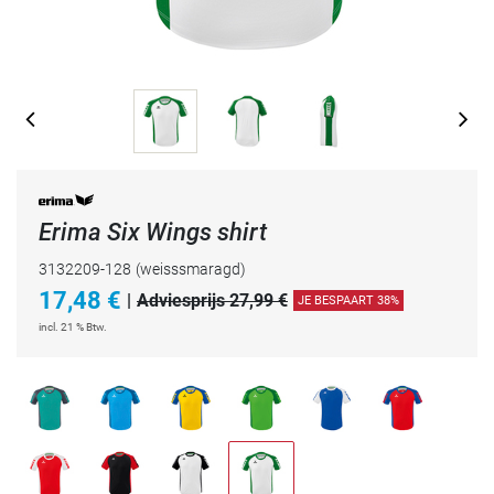
Erima Six Wings shirt
3132209-128
(weisssmaragd)
17,48
€
|
Adviesprijs 27,99 €
JE BESPAART 38%
incl. 21 % Btw.