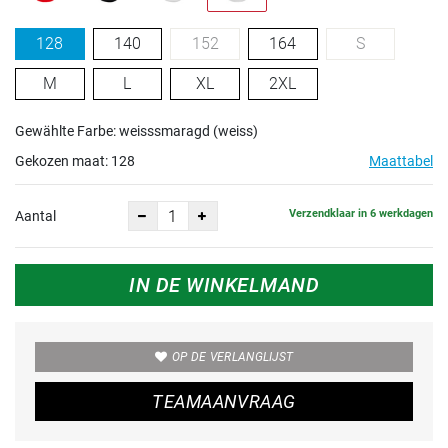
128
140
152
164
S
M
L
XL
2XL
Gewählte Farbe: weisssmaragd (weiss)
Gekozen maat:
128
Maattabel
Verzendklaar in 6 werkdagen
Aantal
IN DE WINKELMAND
OP DE VERLANGLIJST
TEAMAANVRAAG