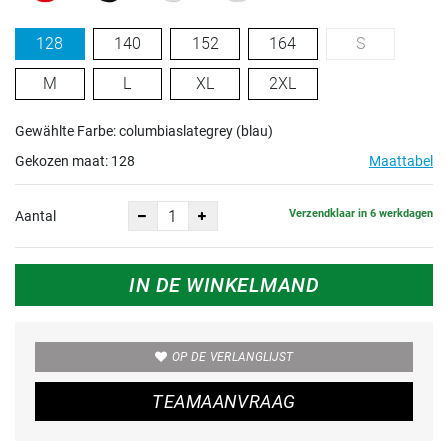
128
140
152
164
S
M
L
XL
2XL
Gewählte Farbe: columbiaslategrey (blau)
Gekozen maat:
128
Maattabel
Verzendklaar in 6 werkdagen
Aantal
IN DE WINKELMAND
OP DE VERLANGLIJST
TEAMAANVRAAG