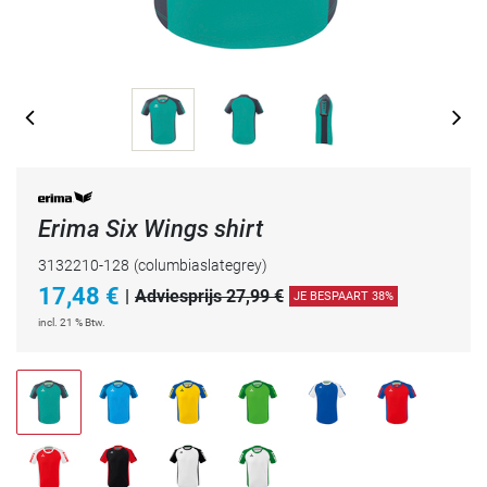
Erima Six Wings shirt
3132210-128
(columbiaslategrey)
17,48
€
|
Adviesprijs 27,99 €
JE BESPAART 38%
incl. 21 % Btw.