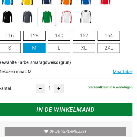
116
128
140
152
164
S
M
L
XL
2XL
Gewählte Farbe: smaragdweiss (grün)
Gekozen maat:
M
Maattabel
Verzendklaar in 6 werkdagen
Aantal
IN DE WINKELMAND
OP DE VERLANGLIJST