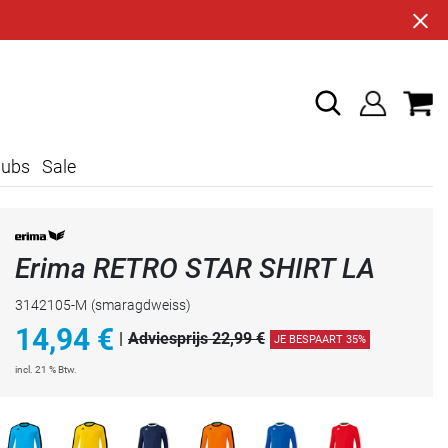
lubs
Sale
Erima RETRO STAR SHIRT LA
3142105-M
(smaragdweiss)
14,94
€
|
Adviesprijs 22,99 €
JE BESPAART 35%
incl. 21 % Btw.