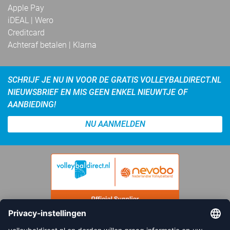
Apple Pay
iDEAL | Wero
Creditcard
Achteraf betalen | Klarna
SCHRIJF JE NU IN VOOR DE GRATIS VOLLEYBALDIRECT.NL
NIEUWSBRIEF EN MIS GEEN ENKEL NIEUWTJE OF
AANBIEDING!
NU AANMELDEN