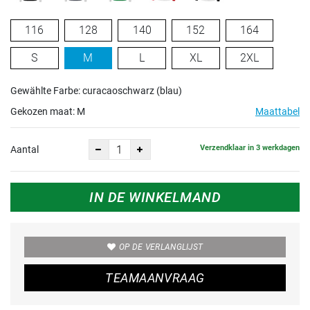
116
128
140
152
164
S
M
L
XL
2XL
Gewählte Farbe: curacaoschwarz (blau)
Gekozen maat:
M
Maattabel
Verzendklaar in 3 werkdagen
Aantal
IN DE WINKELMAND
OP DE VERLANGLIJST
TEAMAANVRAAG