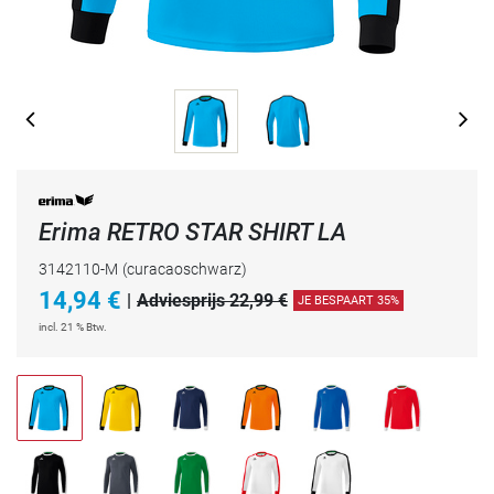
Erima RETRO STAR SHIRT LA
3142110-M
(curacaoschwarz)
14,94
€
|
Adviesprijs 22,99 €
JE BESPAART 35%
incl. 21 % Btw.