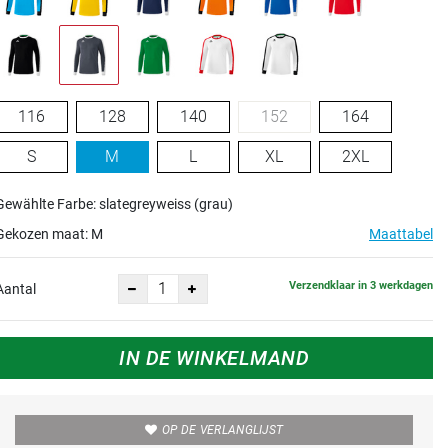
116
128
140
152
164
S
M
L
XL
2XL
Gewählte Farbe: slategreyweiss (grau)
Gekozen maat:
M
Maattabel
Verzendklaar in 3 werkdagen
Aantal
IN DE WINKELMAND
OP DE VERLANGLIJST