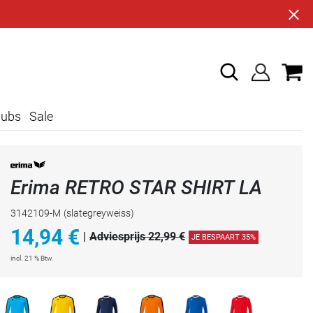
lubs
Sale
Erima RETRO STAR SHIRT LA
3142109-M
(slategreyweiss)
14,94
€
|
Adviesprijs 22,99 €
JE BESPAART 35%
incl. 21 % Btw.