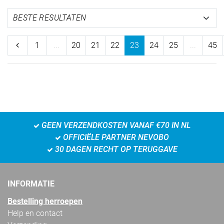
1
...
20
21
22
23
24
25
...
45
GEEN VERZENDKOSTEN VANAF €70 IN NL
OFFICIËLE PARTNER NEVOBO
30 DAGEN RECHT OP TERUGGAVE
INFORMATIE
Bestelling herroepen
Help en contact