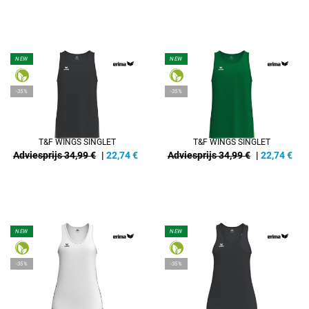
NEW
NEW
-35%
-35%
T&F WINGS SINGLET
T&F WINGS SINGLET
Adviesprijs 34,99 €
|
22,74
€
Adviesprijs 34,99 €
|
22,74
€
NEW
NEW
-35%
-35%