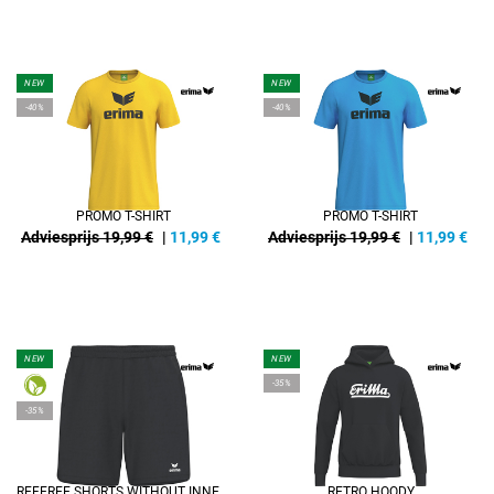
NEW
NEW
-40%
-40%
PROMO T-SHIRT
PROMO T-SHIRT
Adviesprijs 19,99 €
|
11,99
€
Adviesprijs 19,99 €
|
11,99
€
NEW
NEW
-35%
-35%
REFEREE SHORTS WITHOUT INNER SLIP
RETRO HOODY